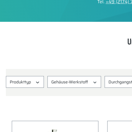
Tel.
+49 (2174) 
U
Produkttyp
Gehäuse-Werkstoff
Durchgangs