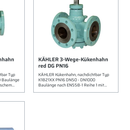
nhahn
KÄHLER 3-Wege-Kükenhahn
red DG PN16
tbar Typ
KÄHLER Kükenhahn, nachdichtbar Typ
0 Baulänge
K1821XX PN16 DN50 - DN1000
ischem
Baulänge nach EN558-1 Reihe 1 mit
eids.
konischem Hahnküken reduzierter T-
se
Durchgang beids. Flansche nach EN1092
216 WCB)
Gehäuse Stahlguß EN 1.0619 (ASTM
ASTM A217
A216 WCB) Küken Edelstahl EN 1.4006
.4006
(ASTM A217 CA15) vernickelt Spindel EN
tandard
1.4006 (ASTM A182 F6a) vernickelt
 bis 160°C
Standard Dichtmittel 161 Einsatzbereich
r ISO-
bis 160°C Betätigung via Handhebel