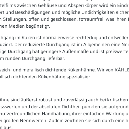
ttelfilms zwischen Gehäuse und Absperrkörper wird ein Eind
ert und Beschädigungen und mögliche Undichtigkeiten sicher
n Stellungen, offen und geschlossen, totraumfrei, was ihren 
enen Medien begünstigt.
chgang im Küken ist normalerweise rechteckig und entweder
uziert. Der reduzierte Durchgang ist im Allgemeinen eine Ne
kige Durchgang hat geringere Außenmaße und ist preiswerter
em runden Durchgang lieferbar.
 weich- und metallisch dichtende Kükenhähne. Wir von KÄHL
llisch dichtenden Kükenhähne spezialisiert.
hne sind äußerst robust und zuverlässig auch bei kritisch
usswerten und der absoluten Dichtheit punkten sie aufgrund
enutzerfreundlichen Handhabung, ihrer einfachen Wartung u
bei großen Nennweiten. Zudem zeichnen sie sich durch eine 
n aus.