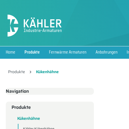
springen
Zur Hauptnavigation springen
Home
Produkte
Fernwärme Armaturen
Anbohrungen
I
Produkte
Kükenhähne
Navigation
Produkte
Kükenhähne
Kähler Kükenhähne