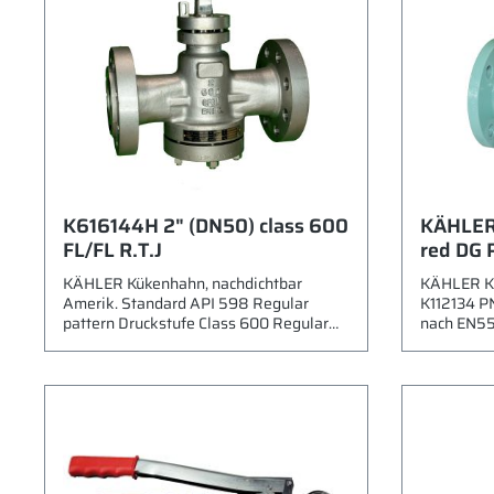
K616144H 2" (DN50) class 600
KÄHLER
FL/FL R.T.J
red DG 
KÄHLER Kükenhahn, nachdichtbar
KÄHLER Kü
Amerik. Standard API 598 Regular
K112134 P
pattern Druckstufe Class 600 Regular
nach EN55
Pattern rechteckiger Durchgang ANSI-
Hahnküken 
Flanschen RTJ Baulänge ASME B16.10
Durchgang
Gehäuse 1.4408 (ASTM A351 CF8M)
Gehäuse S
Küken 1.4408 (ASTM A351 CF8M) PTFE
A216 WCB)
beschichtet Spindel 1.4571 (ASTM A182
(ASTM A217
F316) Druck-Temperaturbereich nach
1.4006 (A
ASME B16.34 Schmiernippel nach DIN
Standard D
3404 M1 (Ø16mm) Verwenbar für -
bis 160°C 