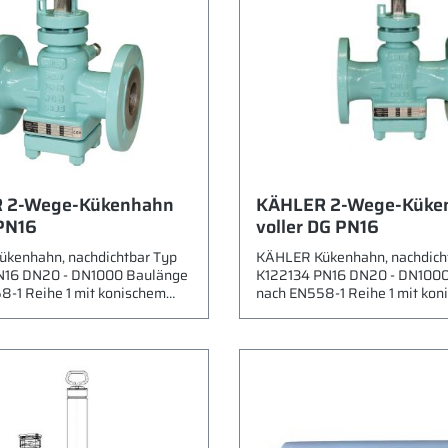
 2-Wege-Kükenhahn
KÄHLER 2-Wege-Küke
PN16
voller DG PN16
kenhahn, nachdichtbar Typ
KÄHLER Kükenhahn, nachdich
N16 DN20 - DN1000 Baulänge
K122134 PN16 DN20 - DN100
8-1 Reihe 1 mit konischem
nach EN558-1 Reihe 1 mit kon
rechteckiger reduzierter
Hahnküken voller Durchgang b
 beids. Flansche nach EN1092
Flansche nach EN1092 Gehäu
tahlguß EN 1.0619 (ASTM
Stahlguß EN 1.0619 (ASTM A
 Küken Edelstahl EN 1.4006
Küken Edelstahl EN 1.4006 (
 CA15) vernickelt Spindel EN
CA15) vernickelt Spindel EN 1
STM A182 F6a) vernickelt
(ASTM A182 F6a) vernickelt S
ichtmittel 161 Einsatzbereich
Dichtmittel 161 Einsatzbereich
Betätigung via Handhebel
Betätigung via Handhebel ode