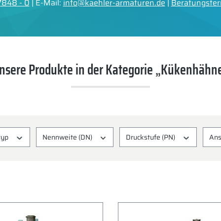
7848 - 0
| E-Mail:
info@kaehler-armaturen.de
|
Beratungster
nsere Produkte in der Kategorie „Kükenhähn
typ
Nennweite (DN)
Druckstufe (PN)
Ans