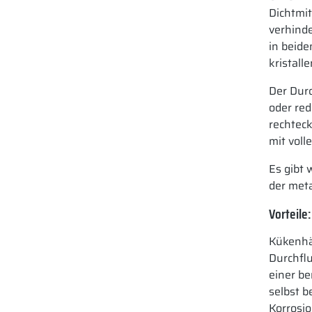
Dichtmi
verhind
in beide
kristall
Der Dur
oder red
rechtec
mit voll
Es gibt
der meta
Vorteile:
Kükenhä
Durchfl
einer b
selbst 
Korrosio