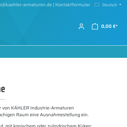
fo@kaehler-armaturen.de
|
Kontaktformular
Deutsch
0,00 €*
ne
r von KÄHLER Industrie-Armaturen
prachigen Raum eine Ausnahmestellung ein.
nd, mit konischem oder zylindrischem Küken: