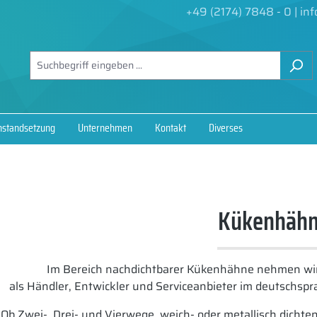
+49 (2174) 7848 - 0
|
in
nstandsetzung
Unternehmen
Kontakt
Diverses
Kükenhäh
Im Bereich nachdichtbarer Kükenhähne nehmen wi
als Händler, Entwickler und Serviceanbieter im deutschs
Ob Zwei-, Drei- und Vierwege, weich- oder metallisch dichte