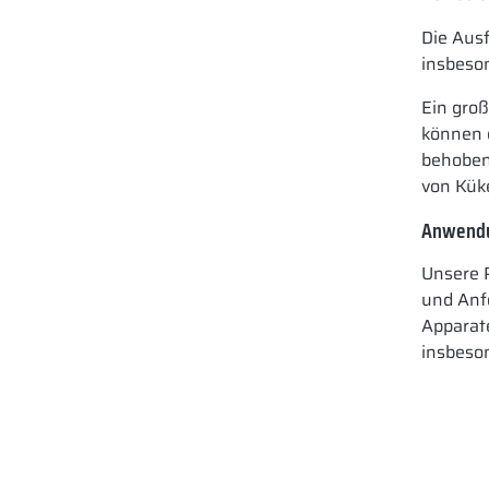
Die Aus
insbeson
Ein groß
können 
behoben
von Kük
Anwendu
Unsere 
und Anf
Apparat
insbeso