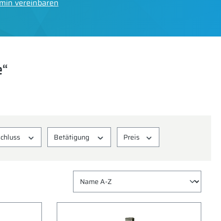
min vereinbaren
e“
chluss
Betätigung
Preis