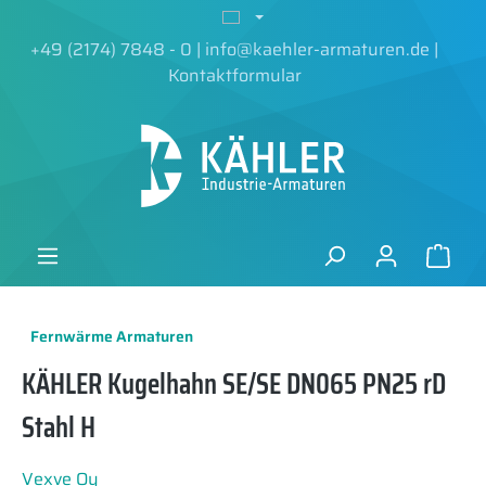
alt springen
+49 (2174) 7848 - 0
|
info@kaehler-armaturen.de
|
Kontaktformular
Fernwärme Armaturen
KÄHLER Kugelhahn SE/SE DN065 PN25 rD
Stahl H
Vexve Oy