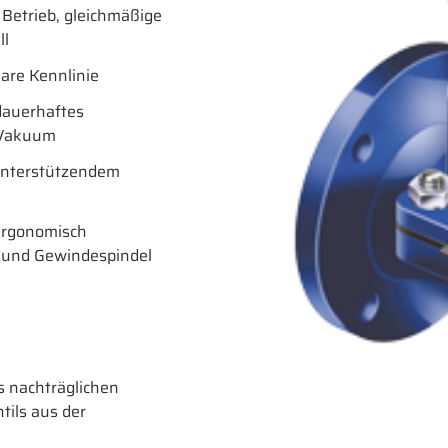
Betrieb, gleichmäßige
ll
eare Kennlinie
dauerhaftes
 Vakuum
unterstützendem
 ergonomisch
 und Gewindespindel
s nachträglichen
tils aus der