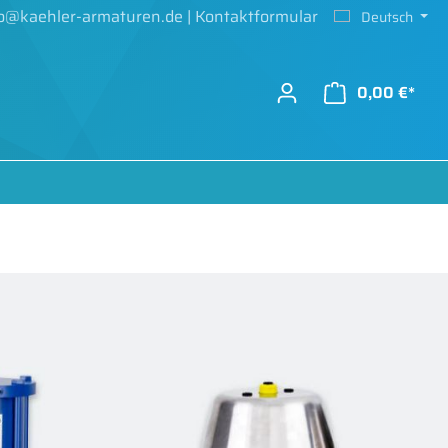
fo@kaehler-armaturen.de
|
Kontaktformular
Deutsch
0,00 €*