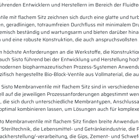
ührenden Entwicklern und Herstellern im Bereich der Fluidte
e mit flachem Sitz zeichnen sich durch eine glatte und turb
n, geradlinigen, totraumfreien Durchfluss mit minimalem Dru
chemisch beständig und wartungsarm und bieten darüber hina
n und eine robuste Konstruktion, die auch anspruchsvollste
em höchste Anforderungen an die Werkstoffe, die Konstrukti
auch Sisto führend bei der Entwicklung und Herstellung ho
in modernen biopharmazeutischen Prozess-Systemen Anwendu
ifisch hergestellte Bio-Block-Ventile aus Vollmaterial, di
isto Membranventile mit flachem Sitz sind in verschiedenen
uell auf die jeweiligen Prozessanforderungen abgestimmt we
, die sich durch unterschiedliche Membrantypen, Anschluss
 optimal kombinieren lassen, um Lösungen auch für komplexe
to Membranventile mit flachem Sitz finden breite Anwendun
teriltechnik, die Lebensmittel- und Getränkeindustrie, die 
 Lackherstellung/-verarbeitung, die Gips, Zement- und Schwef