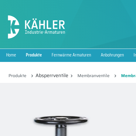
springen
Zur Hauptnavigation springen
Home
Produkte
Fernwärme Armaturen
Anbohrungen
I
Absperrventile
Produkte
Membranventile
Membran