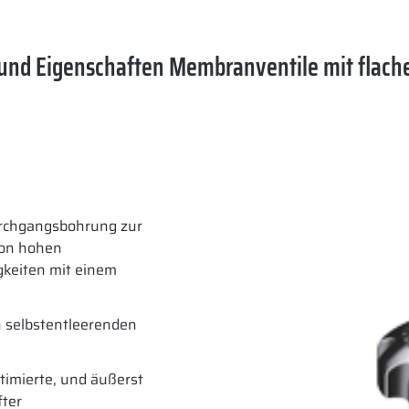
und Eigenschaften Membranventile mit flach
urchgangsbohrung zur
von hohen
gkeiten mit einem
ch selbstentleerenden
timierte, und äußerst
fter