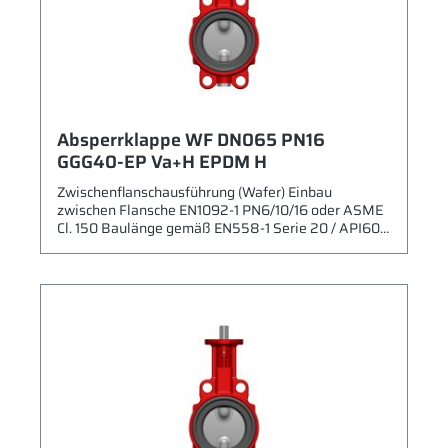
Absperrklappe WF DN065 PN16
GGG40-EP Va+H EPDM H
Zwischenflanschausführung (Wafer) Einbau
zwischen Flansche EN1092-1 PN6/10/16 oder ASME
Cl. 150 Baulänge gemäß EN558-1 Serie 20 / API609
Max. zulässiger Betriebsdruck: 16 bar Gehäuse:
Sphäroguss (GGG40) mit Epoxidbeschichtung RAL
2002 Scheibe: Edelstahl 1.4408 (CF8M) + Halar
Beschichtung Sitz: EPDM Welle/Bolzen: Edelstahl
(1.4021) Leckrate A gemäß EN 12266-1 Kähler Typ
924B Betriebsbedingungen gemäß Datenblatt
Betätigung mit freier Welle