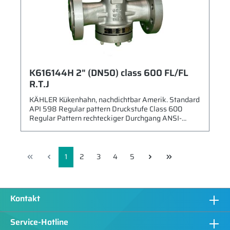
K616144H 2" (DN50) class 600 FL/FL
R.T.J
KÄHLER Kükenhahn, nachdichtbar Amerik. Standard
API 598 Regular pattern Druckstufe Class 600
Regular Pattern rechteckiger Durchgang ANSI-
Flanschen RTJ Baulänge ASME B16.10 Gehäuse
1.4408 (ASTM A351 CF8M) Küken 1.4408 (ASTM
A351 CF8M) PTFE beschichtet Spindel 1.4571 (ASTM
A182 F316) Druck-Temperaturbereich nach ASME
1
2
3
4
5
B16.34 Schmiernippel nach DIN 3404 M1 (Ø16mm)
Verwenbar für - Temperaturbereich -10 bis +180°C -
Medien der Fluidgruppe II nach DGRL 2014/68/EU
mit Handhebel
Kontakt
Service-Hotline