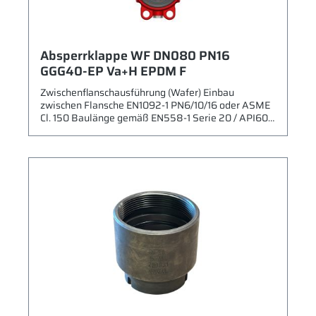
Absperrklappe WF DN080 PN16
GGG40-EP Va+H EPDM F
Zwischenflanschausführung (Wafer) Einbau
zwischen Flansche EN1092-1 PN6/10/16 oder ASME
Cl. 150 Baulänge gemäß EN558-1 Serie 20 / API609
Max. zulässiger Betriebsdruck: 16 bar Gehäuse:
Sphäroguss (GGG40) mit Epoxidbeschichtung RAL
2002 Scheibe: Edelstahl 1.4408 (CF8M) + Halar
Beschichtung Sitz: EPDM Welle/Bolzen: Edelstahl
(1.4021) Leckrate A gemäß EN 12266-1 Kähler Typ
924B DVGW Betriebsbedingungen gemäß
Datenblatt Betätigung mit freier Welle