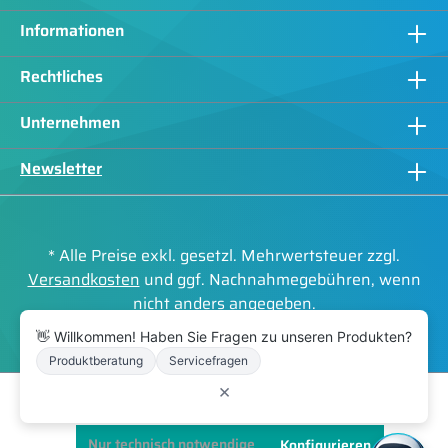
Informationen
Rechtliches
Unternehmen
Newsletter
* Alle Preise exkl. gesetzl. Mehrwertsteuer zzgl.
Versandkosten
und ggf. Nachnahmegebühren, wenn
nicht anders angegeben.
👋 Willkommen! Haben Sie Fragen zu unseren Produkten?
Realisiert mit Shopware
Produktberatung
Servicefragen
×
Diese Website verwendet Cookies, um eine bestmögliche Erfahrung
bieten zu können.
Mehr Informationen ...
Nur technisch notwendige
Konfigurieren