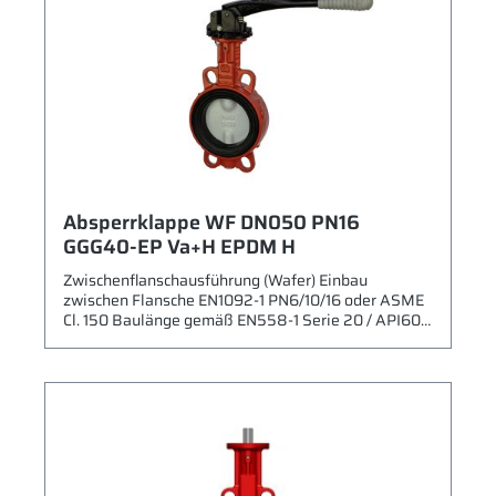
Absperrklappe WF DN050 PN16
GGG40-EP Va+H EPDM H
Zwischenflanschausführung (Wafer) Einbau
zwischen Flansche EN1092-1 PN6/10/16 oder ASME
Cl. 150 Baulänge gemäß EN558-1 Serie 20 / API609
Max. zulässiger Betriebsdruck: 16 bar Gehäuse:
Sphäroguss (GGG40) mit Epoxidbeschichtung RAL
2002 Scheibe: Edelstahl 1.4408 (CF8M) + Halar
Beschichtung Sitz: EPDM Welle/Bolzen: Edelstahl
(1.4021) Leckrate A gemäß EN 12266-1 Kähler Typ
924B Betriebsbedingungen gemäß Datenblatt
Betätigung mit Rasthebel