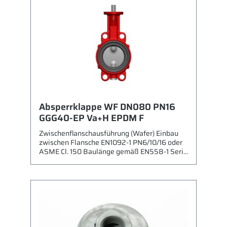
Beschichtung Sitz: EPDM Welle/Bolzen:
Edelstahl (1.4021) Leckrate A gemäß EN
12266-1 Kähler Typ 924B
Betriebsbedingungen gemäß Datenblatt
Betätigung mit freier Welle
Absperrklappe WF DN080 PN16
GGG40-EP Va+H EPDM F
Zwischenflanschausführung (Wafer) Einbau
zwischen Flansche EN1092-1 PN6/10/16 oder
ASME Cl. 150 Baulänge gemäß EN558-1 Serie
20 / API609 Max. zulässiger Betriebsdruck:
16 bar Gehäuse: Sphäroguss (GGG40) mit
Epoxidbeschichtung RAL 2002 Scheibe:
Edelstahl 1.4408 (CF8M) + Halar
Beschichtung Sitz: EPDM Welle/Bolzen:
Edelstahl (1.4021) Leckrate A gemäß EN
12266-1 Kähler Typ 924B DVGW
Betriebsbedingungen gemäß Datenblatt