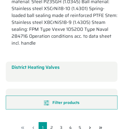
material: Steel P235GH (1.0345) Ball material:
Stainless steel X5CrNi18-10 (1.4301) Spring-
loaded ball sealing made of reinforced PTFE Stem:
Stainless steel X8CrNiS18-9 (1.4305) Steam
sealing: FPM Type Vexve 105200 Type Naval
284716 Operation conditions acc. to data sheet
incl. handle
District Heating Valves
Filter products
1
2
3
4
5