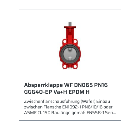
Absperrklappe WF DN065 PN16
GGG40-EP Va+H EPDM H
Zwischenflanschausführung (Wafer) Einbau
zwischen Flansche EN1092-1 PN6/10/16 oder
ASME Cl. 150 Baulänge gemäß EN558-1 Serie
20 / API609 Max. zulässiger Betriebsdruck:
16 bar Gehäuse: Sphäroguss (GGG40) mit
Epoxidbeschichtung RAL 2002 Scheibe:
Edelstahl 1.4408 (CF8M) + Halar