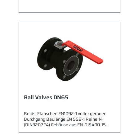
Ball Valves DN65
Beids. Flanschen EN1092-1 voller gerader
Durchgang Baulänge EN 558-1 Reihe 14
(DIN3202F4) Gehäuse aus EN-GJS400-15
(GGG40.3) Kugel Edelstahl 1,4301 (X5CrNi18-
10) Kugeldichtungen PTFE/EPDM O-Ring PTFE