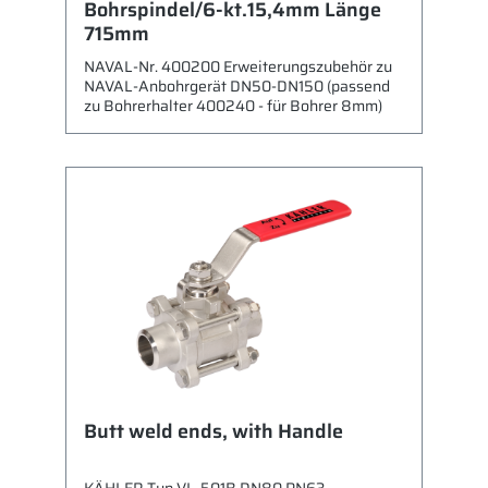
Bohrspindel/6-kt.15,4mm Länge
715mm
NAVAL-Nr. 400200 Erweiterungszubehör zu
NAVAL-Anbohrgerät DN50-DN150 (passend
zu Bohrerhalter 400240 - für Bohrer 8mm)
Butt weld ends, with Handle
KÄHLER Typ VL-501B DN80 PN63