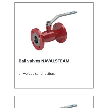
mit Hahnschlüssel Temperatur max. -20°C bis
+200°C Typ FSP10T DN65 PN16 BL=170 mm
Ball valves NAVALSTEAM,
all welded construction,