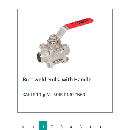
Butt weld ends, with Handle
KÄHLER Typ VL-501B DN10 PN63
1
2
3
4
5