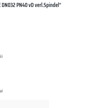
 DN032 PN40 vD verl.Spindel“
5)
al