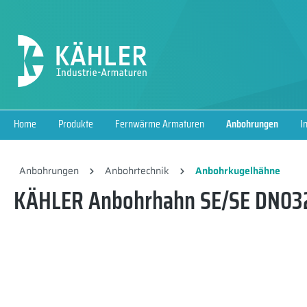
springen
Zur Hauptnavigation springen
Home
Produkte
Fernwärme Armaturen
Anbohrungen
I
Anbohrungen
Anbohrtechnik
Anbohrkugelhähne
KÄHLER Anbohrhahn SE/SE DN032