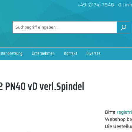
+49 (2174) 7848 - 0
|
in
nstandsetzung
Unternehmen
Kontakt
Diverses
 PN40 vD verl.Spindel
Bitte
registr
Webshop bes
Die Bestellu