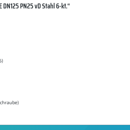
 DN125 PN25 vD Stahl 6-kt.“
5)
schraube)