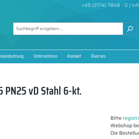
+49 (2174) 7848 - 0
|
in
nstandsetzung
Unternehmen
Kontakt
Diverses
 PN25 vD Stahl 6-kt.
Bitte
registr
Webshop bes
Die Bestellu