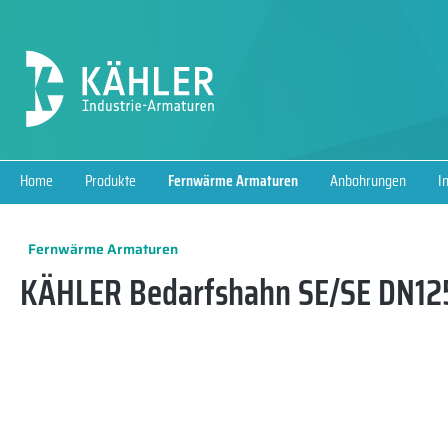
springen
Zur Hauptnavigation springen
Home
Produkte
Fernwärme Armaturen
Anbohrungen
I
Fernwärme Armaturen
KÄHLER Bedarfshahn SE/SE DN125