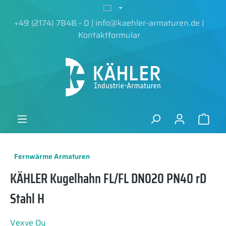
alt springen
+49 (2174) 7848 - 0
|
info@kaehler-armaturen.de
|
Kontaktformular
Fernwärme Armaturen
KÄHLER Kugelhahn FL/FL DN020 PN40 rD
Stahl H
Vexve Oy