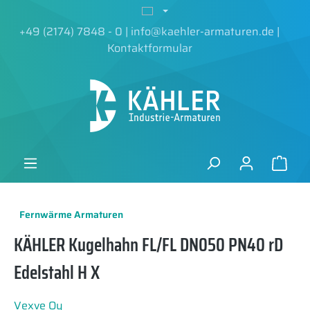
alt springen
+49 (2174) 7848 - 0
|
info@kaehler-armaturen.de
|
Kontaktformular
Fernwärme Armaturen
KÄHLER Kugelhahn FL/FL DN050 PN40 rD
Edelstahl H X
Vexve Oy