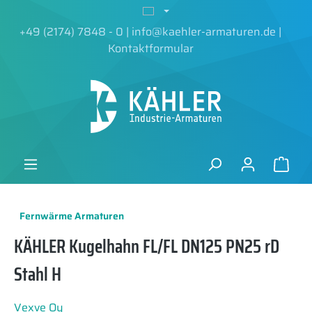
alt springen
+49 (2174) 7848 - 0
|
info@kaehler-armaturen.de
|
Kontaktformular
Fernwärme Armaturen
KÄHLER Kugelhahn FL/FL DN125 PN25 rD
Stahl H
Vexve Oy