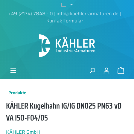
alt springen
+49 (2174) 7848 - 0
|
info@kaehler-armaturen.de
|
Kontaktformular
Produkte
KÄHLER Kugelhahn IG/IG DN025 PN63 vD
VA ISO-F04/05
KÄHLER GmbH