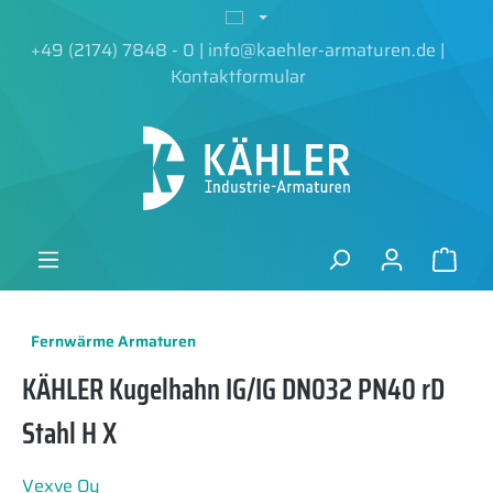
alt springen
+49 (2174) 7848 - 0
|
info@kaehler-armaturen.de
|
Kontaktformular
Fernwärme Armaturen
KÄHLER Kugelhahn IG/IG DN032 PN40 rD
Stahl H X
Vexve Oy