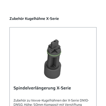
Produktgalerie überspringen
Zubehör Kugelhähne X-Serie
Spindelverlängerung X-Serie
Zubehör zu Vexve-Kugelhähnen der X-Serie DN10-
DN50, Höhe: 50mm Komposit mit Verstiftung