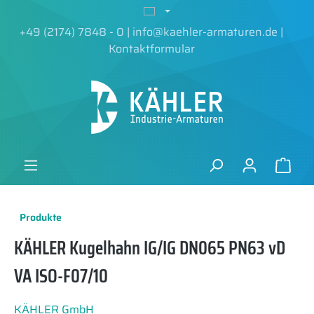
alt springen
+49 (2174) 7848 - 0
|
info@kaehler-armaturen.de
|
Kontaktformular
Produkte
KÄHLER Kugelhahn IG/IG DN065 PN63 vD
VA ISO-F07/10
KÄHLER GmbH