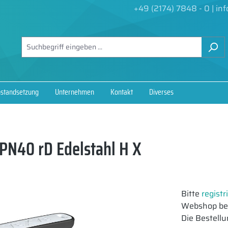
+49 (2174) 7848 - 0
|
in
nstandsetzung
Unternehmen
Kontakt
Diverses
N40 rD Edelstahl H X
Bitte
registr
Webshop bes
Die Bestellu