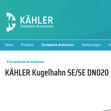
springen
Zur Hauptnavigation springen
Home
Produkte
Fernwärme Armaturen
Anbohrungen
I
Fernwärme Armaturen
KÄHLER Kugelhahn SE/SE DN020 P