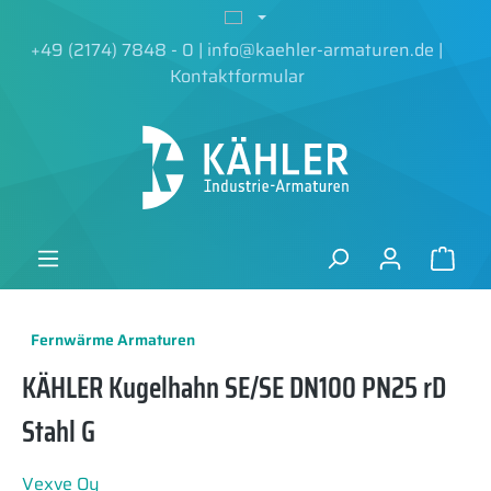
alt springen
+49 (2174) 7848 - 0
|
info@kaehler-armaturen.de
|
Kontaktformular
Fernwärme Armaturen
KÄHLER Kugelhahn SE/SE DN100 PN25 rD
Stahl G
Vexve Oy