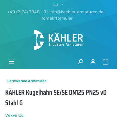
alt springen
+49 (2174) 7848 - 0
|
info@kaehler-armaturen.de
|
Kontaktformular
Fernwärme Armaturen
KÄHLER Kugelhahn SE/SE DN125 PN25 vD
Stahl G
Vexve Oy