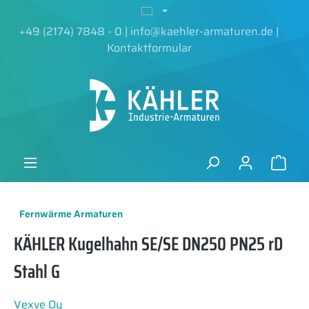
alt springen
+49 (2174) 7848 - 0
|
info@kaehler-armaturen.de
|
Kontaktformular
Fernwärme Armaturen
KÄHLER Kugelhahn SE/SE DN250 PN25 rD
Stahl G
Vexve Oy